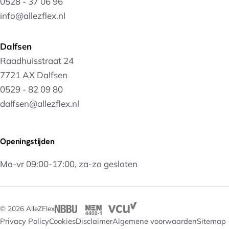
0528 - 37 06 96
info@allezflex.nl
Dalfsen
Raadhuisstraat 24
7721 AX Dalfsen
0529 - 82 09 80
dalfsen@allezflex.nl
Openingstijden
Ma-vr 09:00-17:00, za-zo gesloten
© 2026 AlleZFlex
Privacy Policy
Cookies
Disclaimer
Algemene voorwaarden
Sitemap